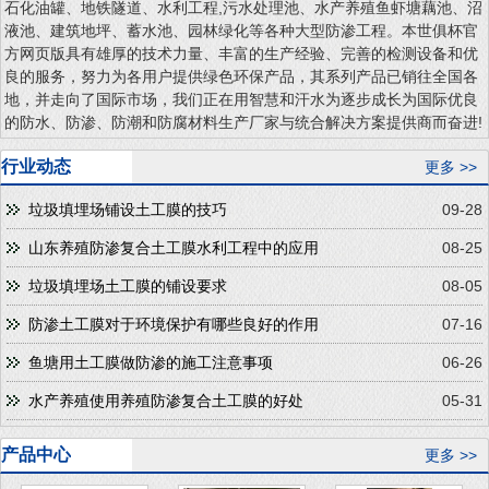
石化油罐、地铁隧道、水利工程,污水处理池、水产养殖鱼虾塘藕池、沼
液池、建筑地坪、蓄水池、园林绿化等各种大型防渗工程。本世俱杯官
方网页版具有雄厚的技术力量、丰富的生产经验、完善的检测设备和优
良的服务，努力为各用户提供绿色环保产品，其系列产品已销往全国各
地，并走向了国际市场，我们正在用智慧和汗水为逐步成长为国际优良
的防水、防渗、防潮和防腐材料生产厂家与统合解决方案提供商而奋进!
行业动态
更多 >>
垃圾填埋场铺设土工膜的技巧
09-28
山东养殖防渗复合土工膜水利工程中的应用
08-25
垃圾填埋场土工膜的铺设要求
08-05
防渗土工膜对于环境保护有哪些良好的作用
07-16
鱼塘用土工膜做防渗的施工注意事项
06-26
水产养殖使用养殖防渗复合土工膜的好处
05-31
产品中心
更多 >>