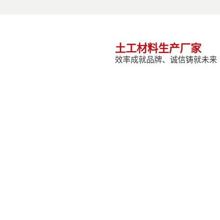
土工材料生产厂家
效率成就品牌、诚信铸就未来
心
案例展示
世俱杯官方网页版实力
在线留言
联系我们