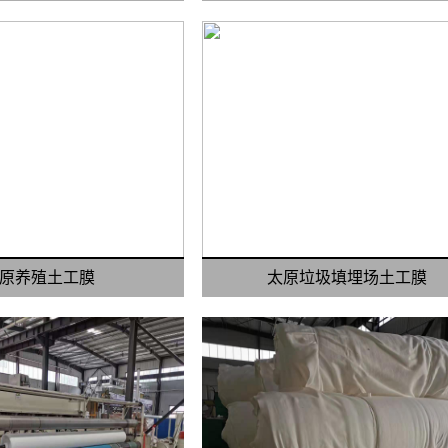
原养殖土工膜
太原垃圾填埋场土工膜