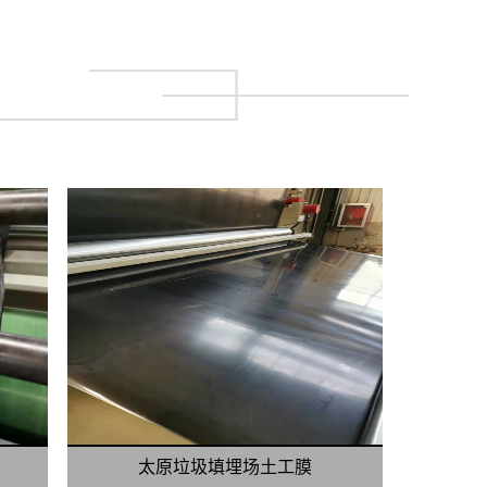
太原垃圾填埋场土工膜