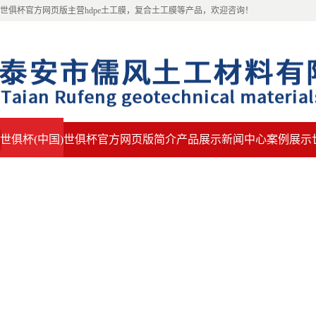
世俱杯官方网页版主营hdpe土工膜，复合土工膜等产品，欢迎咨询！
世俱杯(中国)
世俱杯官方网页版简介
产品展示
新闻中心
案例展示