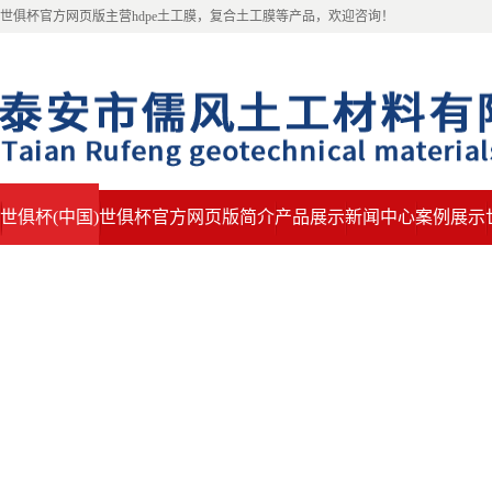
世俱杯官方网页版主营hdpe土工膜，复合土工膜等产品，欢迎咨询！
世俱杯(中国)
世俱杯官方网页版简介
产品展示
新闻中心
案例展示