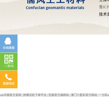
鲁ICP
技术
mk中国官方官网
|
拼搏试机下单平台
|
完美官方端网站
|
澳门六星彩官方网站
|
一分彩a