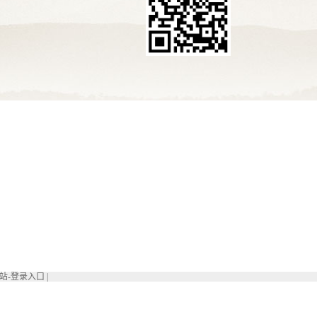
网站-登录入口
|