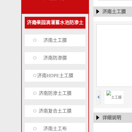
济南土工膜
济南果园滴灌蓄水池防渗土
工膜
济南土工膜
济南防渗膜
济南HDPE土工膜
济南防渗土工膜
济南复合土工膜
详细说明
济南土工布