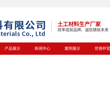
土工材料生产厂家
效率成就品牌、诚信铸就未来
产品展示
新闻中心
案例展示
世俱杯