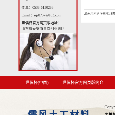
传真：0538-6130286
济南果园滴灌蓄水池
Email：sqr8737@163.com
世俱杯官方网页版地址：
山东省泰安市青春创业园区
世俱杯(中国)
世俱杯官方网页版简介
Copy
主推