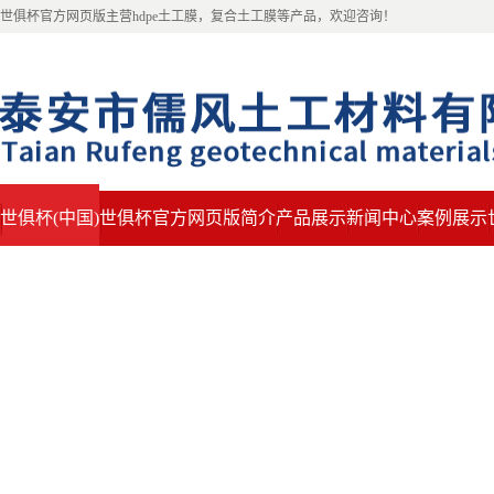
世俱杯官方网页版主营hdpe土工膜，复合土工膜等产品，欢迎咨询！
世俱杯(中国)
世俱杯官方网页版简介
产品展示
新闻中心
案例展示