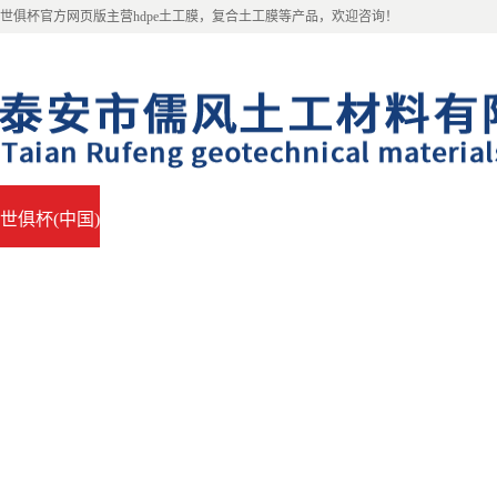
世俱杯官方网页版主营hdpe土工膜，复合土工膜等产品，欢迎咨询！
世俱杯(中国)
世俱杯官方网页版简介
产品展示
新闻中心
案例展示