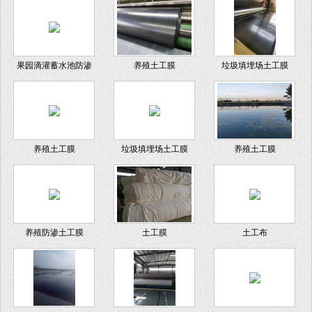
果园滴灌蓄水池防渗
养殖土工膜
垃圾填埋场土工膜
土工膜
养殖土工膜
垃圾填埋场土工膜
养殖土工膜
养殖防渗土工膜
土工膜
土工布