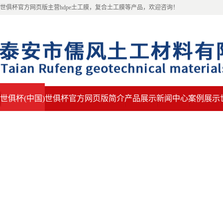
世俱杯官方网页版主营hdpe土工膜，复合土工膜等产品，欢迎咨询！
世俱杯(中国)
世俱杯官方网页版简介
产品展示
新闻中心
案例展示