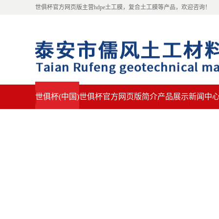
世俱杯官方网页版主营hdpe土工膜，复合土工膜等产品，欢迎咨询！
世俱杯(中国)
世俱杯官方网页版简介
产品展示
新闻中