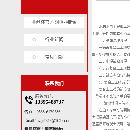
世俱杯官方网页版新闻
水利水电工程根本
工膜，来作为根本的防
行业新闻
一、基面整理流程
在铺设复合土工膜
细对机砂展开挑选，要
常见问题
二、电焊试验流程
在进行复合土工膜
三、铺设查验与衔
1、复合土工膜铺设
联系我们
复合土工膜的铺设
服务热线：
一些损坏不比较严重的
13395488737
2、清晰铺设自然环
在施工时尽可能要
传真：0538-6130286
土壤层要基坑开挖为2
Email：sqr8737@163.com
基座展开混凝土浇筑，
世俱杯官方网页版地址：