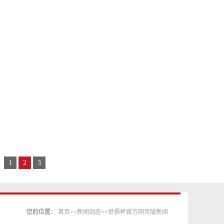
1
2
3
您的位置：
首页
>>
新闻动态
>>
世俱杯官方网页版新闻