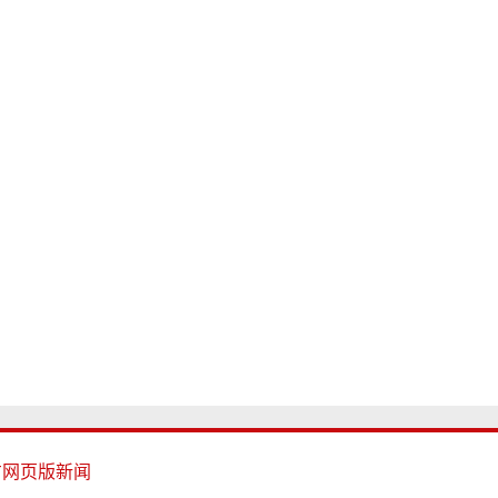
方网页版新闻