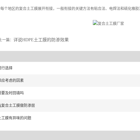
对每个地区的复合土工膜展开衔接，一般衔接的关键方法有粘合法、电焊法和硫化橡胶
详说HDPE土工膜的防渗效果
上一篇：
进行选择
择应考虑的因素
需要及时回填吗
选复合土工膜做防渗层
土工膜有异味的问题