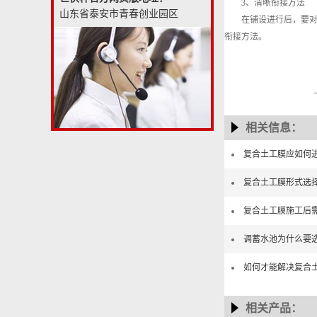
3、清晰衔接方法
山东省泰安市青春创业园区
在铺设进行后，要
衔接方法。
相关信息：
复合土工膜应如何
复合土工膜形式选
复合土工膜施工后
调蓄水池为什么要
如何才能解决复合
相关产品：