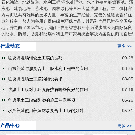
石化油罐、地铁隧道、水利工程,污水处理池、水产养殖鱼虾塘藕池、沼
液池、建筑地坪、蓄水池、园林绿化等各种大型防渗工程。本世俱杯官
方网页版具有雄厚的技术力量、丰富的生产经验、完善的检测设备和优
良的服务，努力为各用户提供绿色环保产品，其系列产品已销往全国各
地，并走向了国际市场，我们正在用智慧和汗水为逐步成长为国际优良
的防水、防渗、防潮和防腐材料生产厂家与统合解决方案提供商而奋进!
行业动态
更多 >>
垃圾填埋场铺设土工膜的技巧
09-28
山东养殖防渗复合土工膜水利工程中的应用
08-25
垃圾填埋场土工膜的铺设要求
08-05
防渗土工膜对于环境保护有哪些良好的作用
07-16
鱼塘用土工膜做防渗的施工注意事项
06-26
水产养殖使用养殖防渗复合土工膜的好处
05-31
产品中心
更多 >>