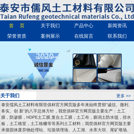
首 页
关于我们
产品中心
新闻资讯
荣誉资质
案例展示
在线留言
联系我们
关于我们
更多 >>
泰安儒风土工材料有限世俱杯官方网页版多年来始终贯彻“诚信、微利、
务实、创 新”的八字总体方针，我世俱杯官方网页版主要生产：土工
膜，防渗膜，HDPE土工膜,复合土工膜，土工布，膨润土防水毯，排水
板，土工格室，土工格栅等等系列土工材料；我世俱杯官方网页版主要
承接固体废弃物处理站、垃圾填埋场、人工湖、水库大坝、尾矿堆场、