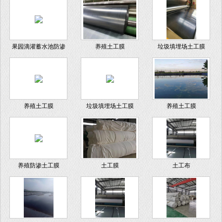
果园滴灌蓄水池防渗
养殖土工膜
垃圾填埋场土工膜
土工膜
养殖土工膜
垃圾填埋场土工膜
养殖土工膜
养殖防渗土工膜
土工膜
土工布