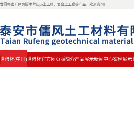
世俱杯官方网页版主营hdpe土工膜，复合土工膜等产品，欢迎咨询！
世俱杯(中国)
世俱杯官方网页版简介
产品展示
新闻中心
案例展示