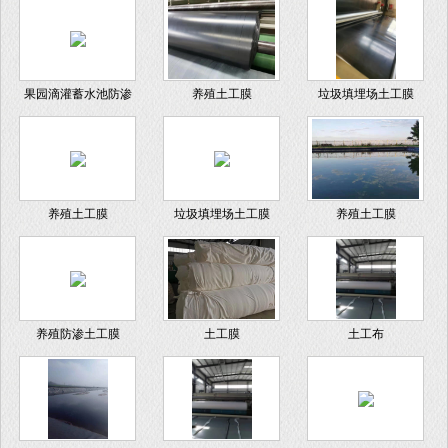
果园滴灌蓄水池防渗
养殖土工膜
垃圾填埋场土工膜
土工膜
养殖土工膜
垃圾填埋场土工膜
养殖土工膜
养殖防渗土工膜
土工膜
土工布