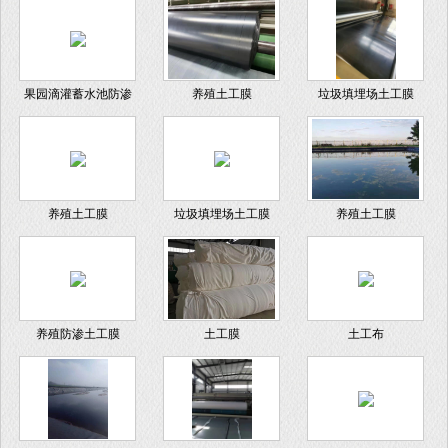
果园滴灌蓄水池防渗
养殖土工膜
垃圾填埋场土工膜
土工膜
养殖土工膜
垃圾填埋场土工膜
养殖土工膜
养殖防渗土工膜
土工膜
土工布