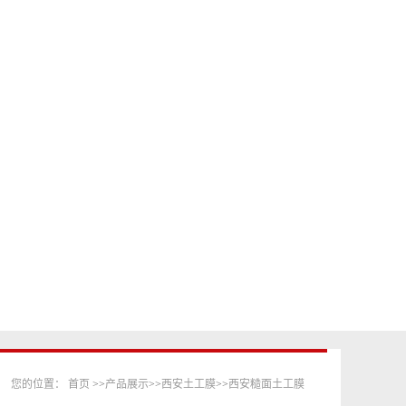
您的位置：
首页
>>
产品展示
>>
西安土工膜
>>
西安糙面土工膜