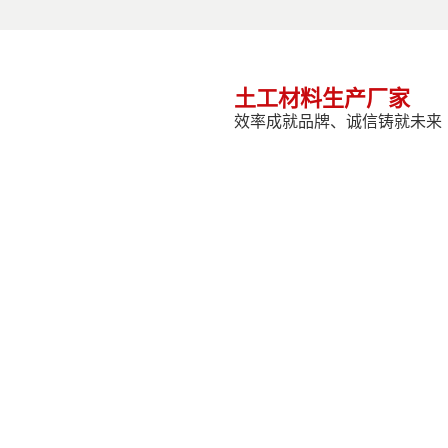
土工材料生产厂家
效率成就品牌、诚信铸就未来
心
案例展示
世俱杯官方网页版实力
在线留言
联系我们