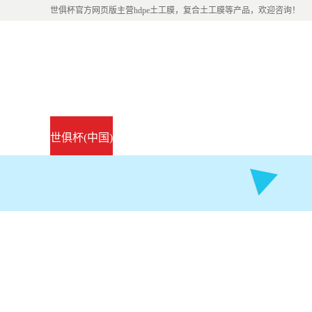
世俱杯官方网页版主营hdpe土工膜，复合土工膜等产品，欢迎咨询！
世俱杯(中国)
世俱杯官方网页版简介
产品展示
新闻中