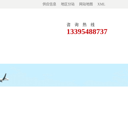
供应信息
地区分站
网站地图
XML
咨询热线
13395488737