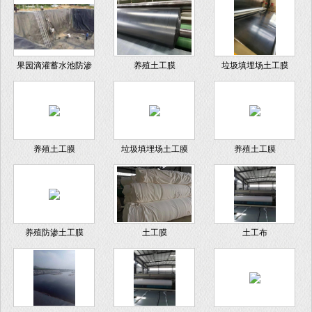
果园滴灌蓄水池防渗
养殖土工膜
垃圾填埋场土工膜
土工膜
养殖土工膜
垃圾填埋场土工膜
养殖土工膜
养殖防渗土工膜
土工膜
土工布