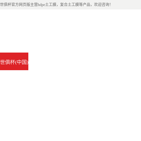
世俱杯官方网页版主营hdpe土工膜，复合土工膜等产品，欢迎咨询！
世俱杯(中国)
世俱杯官方网页版简介
产品展示
新闻中心
案例展示