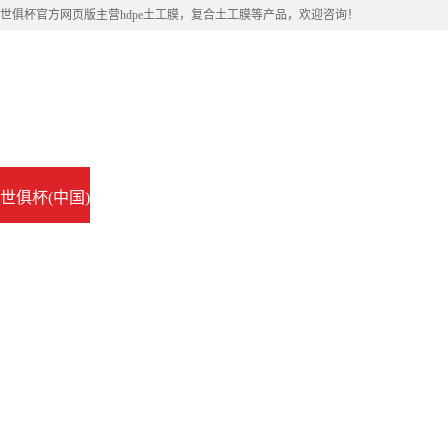
世俱杯官方网页版主营hdpe土工膜，复合土工膜等产品，欢迎咨询！
世俱杯(中国)
世俱杯官方网页版简介
产品展示
新闻中心
案例展示