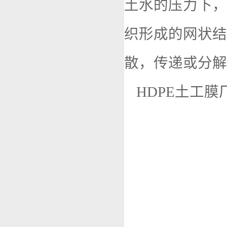
土水的压力下，
织形成的网状结
散，传递或分解
HDPE土工