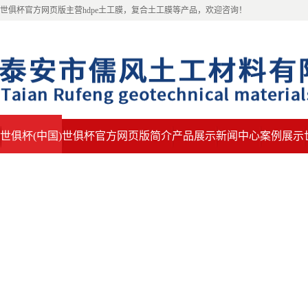
世俱杯官方网页版主营hdpe土工膜，复合土工膜等产品，欢迎咨询！
世俱杯(中国)
世俱杯官方网页版简介
产品展示
新闻中心
案例展示