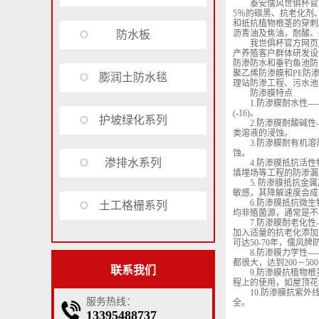
泰安儒风世俱杯官
5％的碳黑、抗老化剂
和抵抗植物根茎的穿刺
防水板
沥青油及焦油，耐酸、
我世俱杯官方网页
产养殖客户群体研发设
防渗防水和垂钓鱼池防
聚乙烯防渗膜和PE防
膨润土防水毯
理站防渗工程、污水池
防渗膜特点
1.防渗膜耐水性-
(-16)。
护坡绿化系列
2.防渗膜耐酸碱
类溶液的浸蚀。
3.防渗膜耐有机
蚀。
渗排水系列
4.防渗膜抵抗活性
填埋场等工程的防渗漏
5. 防渗膜抵抗
敏感，其降解速度会成
6.防渗膜抵抗微
土工格栅系列
均非殖菌源，通常是不
7.防渗膜耐老化性
加入适量的抗老化添加
可达50-70年，儒
8.防渗膜力学性
都很大，达到200－
联系我们
9.防渗膜抗植物
程上的使用，如屋顶花
10.防渗膜抗紫
服务热线：
全。
13395488737