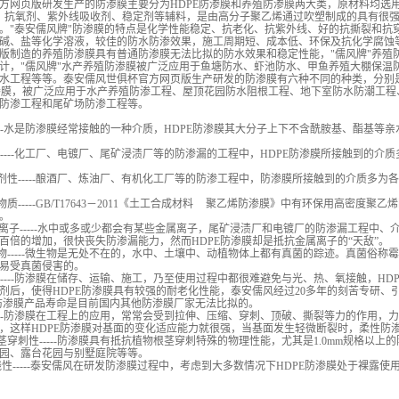
方网页版研发生产的防渗膜主要分为HDPE防渗膜和养殖防渗膜两大类，原材料均选用
、抗氧剂、紫外线吸收剂、稳定剂等辅料，是由高分子聚乙烯通过吹塑制成的具有很
。"泰安儒风牌"防渗膜的特点是化学性能稳定、抗老化、抗紫外线、好的抗撕裂和抗
碱、盐等化学溶液，较佳的防水防渗效果，施工周期短、成本低、环保及抗化学腐蚀
版制造的养殖防渗膜具有普通防渗膜无法比拟的防水效果和稳定性能，"儒风牌"养殖
计，"儒风牌"水产养殖防渗膜被广泛应用于鱼塘防水、虾池防水、甲鱼养殖大棚保温
水工程等等。泰安儒风世俱杯官方网页版生产研发的防渗膜有六种不同的种类，分别是HD
渗膜，被广泛应用于水产养殖防渗工程、屋顶花园防水阻根工程、地下室防水防潮工
防渗工程和尾矿场防渗工程等。
----水是防渗膜经常接触的一种介质，HDPE防渗膜其大分子上下不含酰胺基、酯基等亲
性-----化工厂、电镀厂、尾矿浸渍厂等的防渗漏的工程中，HDPE防渗膜所接触到的
溶剂性-----酿酒厂、炼油厂、有机化工厂等的防渗工程中，防渗膜所接触到的介质多为
物质-----GB/T17643－2011《土工合成材料 聚乙烯防渗膜》中有环保用高
。
金属离子-----水中或多或少都会有某些金属离子，尾矿浸渍厂和电镀厂的防渗漏工程
百倍的增加，很快丧失防渗漏能力，然而HDPE防渗膜却是抵抗金属离子的“天敌”。
生物-----微生物是无处不在的，水中、土壤中、动植物体上都有真菌的踪迹。真菌俗
易受真菌侵害的。
-----防渗膜在储存、运输、施工，乃至使用过程中都很难避免与光、热、氧接触，HD
剂后，使得HDPE防渗膜具有较强的耐老化性能，泰安儒风经过20多年的刻苦专研、引
风牌防渗膜产品寿命是目前国内其他防渗膜厂家无法比拟的。
-----防渗膜在工程上的应用，常常会受到拉伸、压缩、穿刺、顶破、撕裂等力的作用
500，这样HDPE防渗膜对基面的变化适应能力就很强，当基面发生轻微断裂时，柔性
根茎穿刺性-----防渗膜具有抵抗植物根茎穿刺特殊的物理性能，尤其是1.0mm规格
园、露台花园与别墅庭院等等。
外线性-----泰安儒风在研发防渗膜过程中，考虑到大多数情况下HDPE防渗膜处于裸