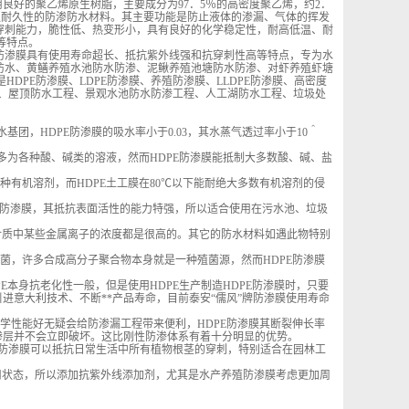
良好的聚乙烯原生树脂，主要成分为97．5％的高密度聚乙烯，约2．
强耐久性的防渗防水材料。其主要功能是防止液体的渗漏、气体的挥发
穿刺能力，脆性低、热变形小，具有良好的化学稳定性，耐高低温、耐
等特点。
防渗膜具有使用寿命超长、抵抗紫外线强和抗穿刺性高等特点，专为水
防水、黄鳝养殖水池防水防渗、泥鳅养殖池塘防水防渗、对虾养殖虾塘
PE防渗膜、LDPE防渗膜、养殖防渗膜、LLDPE防渗膜、高密度
程、屋顶防水工程、景观水池防水防渗工程、人工湖防水工程、垃圾处
水基团，HDPE防渗膜的吸水率小于0.03，其水蒸气透过率小于10＾
介质多为各种酸、碱类的溶液，然而HDPE防渗膜能抵制大多数酸、碱、盐
各种有机溶剂，而HDPE土工膜在80℃以下能耐绝大多数有机溶剂的侵
密度聚乙烯防渗膜，其抵抗表面活性的能力特强，所以适合使用在污水池、垃圾
中、介质中某些金属离子的浓度都是很高的。其它的防水材料如遇此物特别
称霉菌，许多合成高分子聚合物本身就是一种殖菌源，然而HDPE防渗膜
PE本身抗老化性一般，但是使用HDPE生产制造HDPE防渗膜时，只要
进意大利技术、不断**产品寿命，目前泰安“儒风”牌防渗膜使用寿命
，力学性能好无疑会给防渗漏工程带来便利，HDPE防渗膜其断裂伸长率
防渗层并不会立即破坏。这比刚性防渗体系有着十分明显的优势。
以上的防渗膜可以抵抗日常生活中所有植物根茎的穿刺，特别适合在园林工
露使用状态，所以添加抗紫外线添加剂，尤其是水产养殖防渗膜考虑更加周