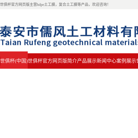
世俱杯官方网页版主营hdpe土工膜，复合土工膜等产品，欢迎咨询！
世俱杯(中国)
世俱杯官方网页版简介
产品展示
新闻中心
案例展示